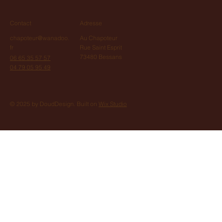
Contact
Adresse
chapoteur@wanadoo.
Au Chapoteur
fr
Rue Saint Esprit
73480 Bessans
06 65 35 57 57
04 79 05 95 49
© 2025 by DoudDesign. Built on
Wix Studio