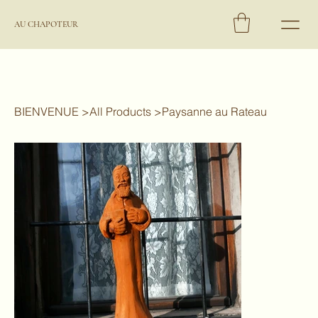
AU CHAPOTEUR
BIENVENUE
>
All Products
>
Paysanne au Rateau