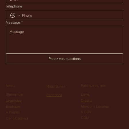
Téléphone
Message
*
Posez vos questions
Menu
Politique du site
Nous Suivre
Bienvenue
Liens
Facebook
Légendes
Crédits
Boutique
Mentions Légales
& CGV
À Propos
CGU
Carte Cadeau