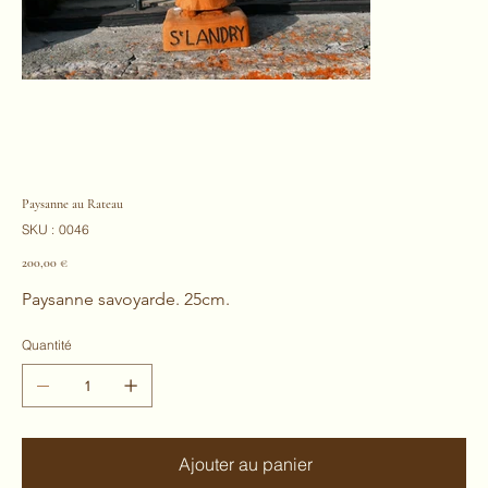
Paysanne au Rateau
SKU
SKU :
0046
0046
Prix
200,00 €
Paysanne savoyarde. 25cm.
Quantité
Ajouter au panier