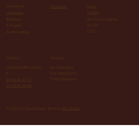
Bienvenue
Liens
Facebook
Légendes
Crédits
Boutique
Mentions Légales
& CGV
À Propos
CGU
Carte Cadeau
Contact
Adresse
chapoteur@wanadoo.
Au Chapoteur
fr
Rue Saint Esprit
73480 Bessans
06 65 35 57 57
04 79 05 95 49
© 2025 by DoudDesign. Built on
Wix Studio