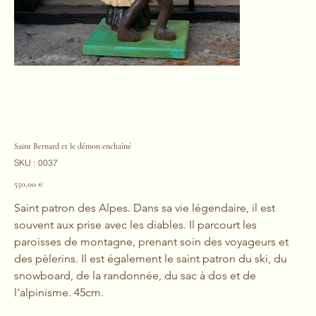
Saint Bernard et le démon enchaîné
SKU
SKU :
0037
0037
Prix
550,00 €
Saint patron des Alpes. Dans sa vie légendaire, il est 
souvent aux prise avec les diables. Il parcourt les 
paroisses de montagne, prenant soin des voyageurs et 
des pèlerins. Il est également le saint patron du ski, du 
snowboard, de la randonnée, du sac à dos et de 
l'alpinisme. 45cm.