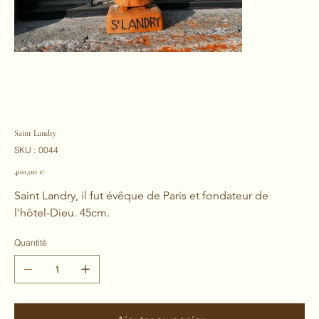
Saint Landry
SKU
SKU :
0044
0044
Prix
400,00 €
Saint Landry, il fut évêque de Paris et fondateur de 
l'hôtel-Dieu. 45cm.
Quantité