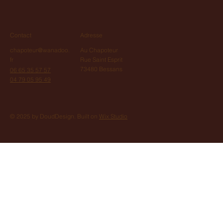
Contact
Adresse
chapoteur@wanadoo.
Au Chapoteur
fr
Rue Saint Esprit
73480 Bessans
06 65 35 57 57
04 79 05 95 49
© 2025 by DoudDesign. Built on
Wix Studio