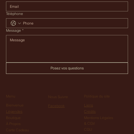
Téléphone
Message
*
Posez vos questions
Menu
Politique du site
Nous Suivre
Bienvenue
Liens
Facebook
Légendes
Crédits
Boutique
Mentions Légales
& CGV
À Propos
CGU
Carte Cadeau